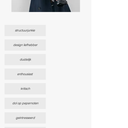
structuurjunkie
design liefhebber
duidelijk
enthousiast
kritisch
dol op pepernoten
geintresseerd