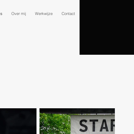
's
Over mij
Werkwijze
Contact