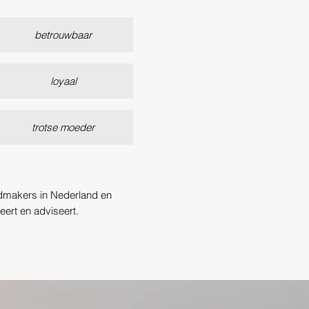
betrouwbaar
loyaal
trotse moeder
ldmakers in Nederland en
reert en adviseert.